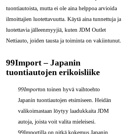
tuontiautoista, mutta ei ole aina helppoa arvioida
ilmoittajien luotettavuutta. Käytä aina tunnettuja ja
luotettavia jälleenmyyjiä, kuten JDM Outlet
Nettiauto, joiden tausta ja toiminta on vakiintunut.
99Import – Japanin
tuontiautojen erikoisliike
99Import
on toinen hyvä vaihtoehto
Japanin tuontiautojen etsimiseen. Heidän
valikoimastaan löytyy laadukkaita JDM
autoja, joista voit valita mieleisesi.
99Importilla on pitkä kokemus Japanin