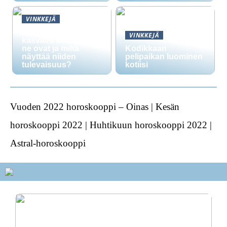
VINKKEJÄ
Nikotiinipussit ovat
VINKKEJÄ
kasvava trendi: mitä
ne ovat ja miltä
Kodikkaan
näyttää niiden
pelipaikan luominen
tulevaisuus?
kotiisi
Vuoden 2022 horoskooppi – Oinas | Kesän
horoskooppi 2022 | Huhtikuun horoskooppi 2022 |
Astral-horoskooppi