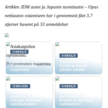
Artiklen JDM autot ja Japanin tuontiautot – Opas
nettiauton ostamiseen har i gennemsnit fået
3.7
stjerner baseret på
33
anmeldelser
VINKKEJÄ
VINKKEJÄ
Asiakaspolun
optimointi:
Säästövinkkejä
Pohjoismaista
hyvän ja pahan
osaamista
päivän varalle
TEKNIIKKA
VINKKEJÄ
Adiabaattinen
Nikotiinipussit vs.
prosessi: Uusiutuva
perinteinen nuuska:
energia tekniikan
Kumpi on parempi
edelläkävijänä
vaihtoehto?