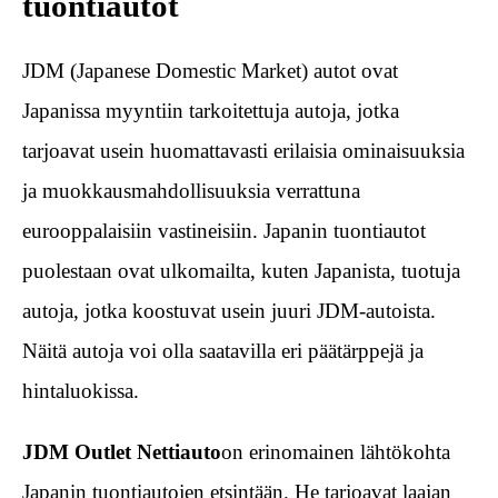
tuontiautot
JDM (Japanese Domestic Market) autot ovat
Japanissa myyntiin tarkoitettuja autoja, jotka
tarjoavat usein huomattavasti erilaisia ominaisuuksia
ja muokkausmahdollisuuksia verrattuna
eurooppalaisiin vastineisiin. Japanin tuontiautot
puolestaan ovat ulkomailta, kuten Japanista, tuotuja
autoja, jotka koostuvat usein juuri JDM-autoista.
Näitä autoja voi olla saatavilla eri päätärppejä ja
hintaluokissa.
JDM Outlet Nettiauto
on erinomainen lähtökohta
Japanin tuontiautojen etsintään. He tarjoavat laajan