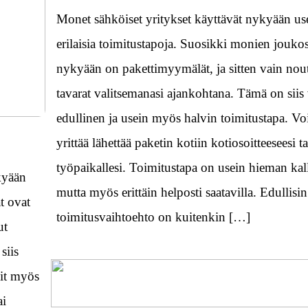
Monet sähköiset yritykset käyttävät nykyään use
erilaisia toimitustapoja. Suosikki monien jouko
nykyään on pakettimyymälät, ja sitten vain nout
tavarat valitsemanasi ajankohtana. Tämä on siis 
edullinen ja usein myös halvin toimitustapa. V
yrittää lähettää paketin kotiin kotiosoitteeseesi ta
työpaikallesi. Toimitustapa on usein hieman kal
kyään
mutta myös erittäin helposti saatavilla. Edullisin
t ovat
toimitusvaihtoehto on kuitenkin […]
ut
siis
oit myös
ai