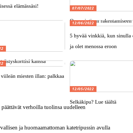
isessä elämässäsi!
07/07/2022
Opas ajotieen rakentamiseen
12/06/2022
5 hyvää vinkkiä, kun sinulla 
ja olet menossa eroon
22
tsästyskorttisi kanssa
22
 viileän miesten illan: palkkaa
12/05/2022
Selkäkipu? Lue täältä
päättävät verhoilla tuolinsa uudelleen
urvallisen ja huomaamattoman katetripussin avulla