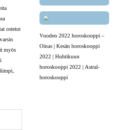
ita
ssa
at ostetut
Vuoden 2022 horoskooppi –
varsin
Oinas | Kesän horoskooppi
oit myös
2022 | Huhtikuun
i
horoskooppi 2022 | Astral-
liimpi,
horoskooppi