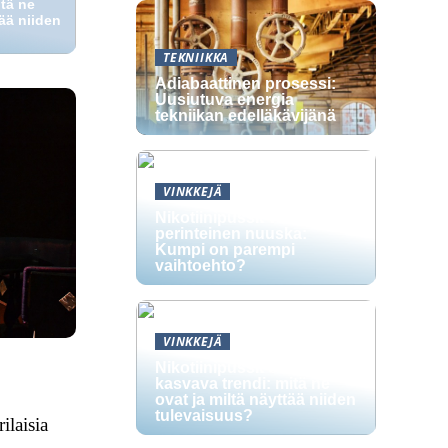
itä ne
tää niiden
TEKNIIKKA
Adiabaattinen prosessi:
Uusiutuva energia
tekniikan edelläkävijänä
VINKKEJÄ
Nikotiinipussit vs.
perinteinen nuuska:
Kumpi on parempi
vaihtoehto?
VINKKEJÄ
Nikotiinipussit ovat
kasvava trendi: mitä ne
ovat ja miltä näyttää niiden
tulevaisuus?
ilaisia