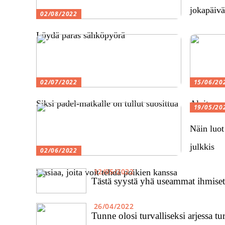
jokapäivä
02/08/2022
Löydä paras sähköpyörä
02/07/2022
15/06/20
Siksi padel-matkalle on tullut suosittua
Aloita me
19/05/20
Näin luot
julkkis
02/06/2022
12/05/2022
3 asiaa, joita voit tehdä poikien kanssa
Tästä syystä yhä useammat ihmiset 
26/04/2022
Tunne olosi turvalliseksi arjessa t