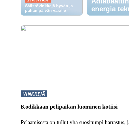
Adiabaatti
21/03/2024
Säästövinkkejä hyvän ja
energia tek
pahan päivän varalle
VINKKEJÄ
Kodikkaan pelipaikan luominen kotiisi
Pelaamisesta on tullut yhä suositumpi harrastus, j