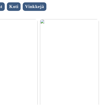
t
Koti
Vinkkejä