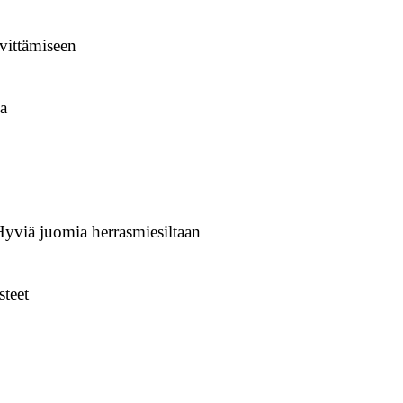
ivittämiseen
a
yviä juomia herrasmiesiltaan
steet