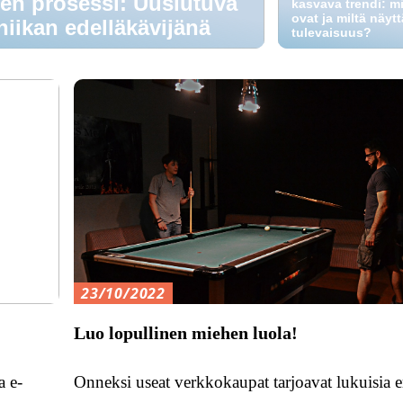
nen prosessi: Uusiutuva
kasvava trendi: m
ovat ja miltä näyt
niikan edelläkävijänä
tulevaisuus?
23/10/2022
Luo lopullinen miehen luola!
a e-
Onneksi useat verkkokaupat tarjoavat lukuisia er