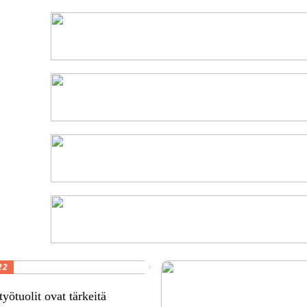
22
yötuolit ovat tärkeitä