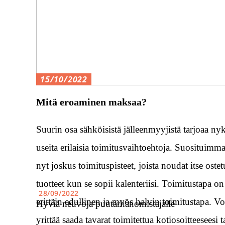
15/10/2022
Mitä eroaminen maksaa?
Suurin osa sähköisistä jälleenmyyjistä tarjoaa ny
useita erilaisia toimitusvaihtoehtoja. Suosituimma
nyt joskus toimituspisteet, joista noudat itse ostet
tuotteet kun se sopii kalenteriisi. Toimitustapa on 
28/09/2022
erittäin edullinen ja myös halvin toimitustapa. V
Hyviä neuvoja puutarhanomistajalle
yrittää saada tavarat toimitettua kotiosoitteeseesi t