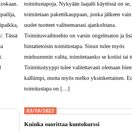
koskaan.
toimitustapoja. Nykyään laajalti käytössä on se, 
pailija,
toimitetaan pakettikauppaan, jonka jälkeen vain
lipaikka,
uudet tuotteet valitsemanasi ajankohtana.
i/. Tässä
Toimitusvaihtoehto on varsin ongelmaton ja lis
ja
hintatietoisin toimitustapa. Sinun tulee myös
i.
mieluummin valita, toimitetaanko se kotiisi tai t
l
Toimitustyyppi tulee valitettavasti olemaan hie
kalliimpi, mutta myös melko yksinkertainen. Ed
toimitustapa on […]
03/10/2022
Kuinka suorittaa kuntokurssi