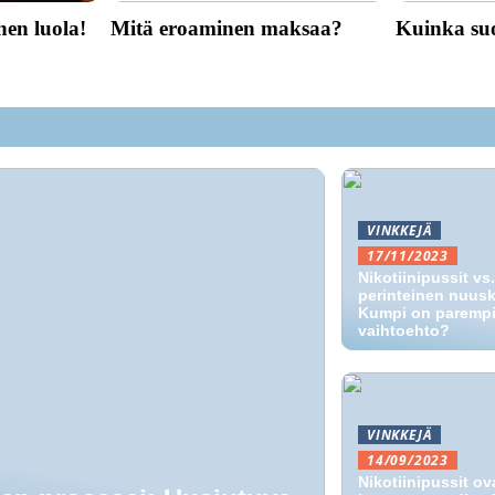
hen luola!
Mitä eroaminen maksaa?
Kuinka suo
VINKKEJÄ
17/11/2023
Nikotiinipussit vs.
perinteinen nuusk
Kumpi on paremp
vaihtoehto?
VINKKEJÄ
14/09/2023
Nikotiinipussit ov