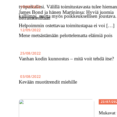
työpaikallesi. Välillä toimitustavasta tulee hieman
19/09/2022
James Bond ja hänen Martininsa: Hyviä juomia
kalliimpi, mutta myös poikkeuksellisen joustava.
herrasmiesiltaan
Helpoimmin ostettavaa toimitustapaa ei voi […]
12/09/2022
Mene metsästämään pelottelematta eläimiä pois
25/08/2022
Vanhan kodin kunnostus – mitä voit tehdä itse?
03/08/2022
Kevään muotitrendit miehille
23/07/20
Mukavat t