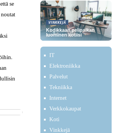
että se
 noutat
VINKKEJÄ
Kodikkaan pelipaikan
luominen kotiisi
äksi
IT
öihin.
Elektroniikka
man
Palvelut
ullisin
Tekniikka
Internet
Verkkokaupat
Koti
Vinkkejä