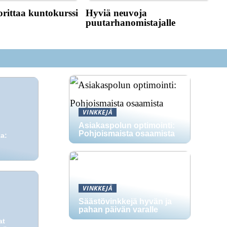
rittaa kuntokurssi
Hyviä neuvoja
puutarhanomistajalle
VINKKEJÄ
Asiakaspolun optimointi:
Pohjoismaista osaamista
a:
i
VINKKEJÄ
Säästövinkkejä hyvän ja
pahan päivän varalle
at