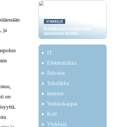
pitäessään
VINKKEJÄ
Kodikkaan pelipaikan
, ja
luominen kotiisi
kaspolun
IT
sten
Elektroniikka
Palvelut
Tekniikka
istuu,
Internet
nti on
Verkkokaupat
isyyttä,
Koti
sta
Vinkkejä