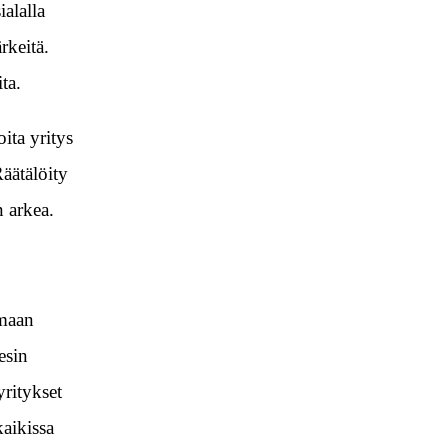
ialalla
rkeitä.
ta.
ita yritys
Räätälöity
n arkea.
amaan
esin
yritykset
kaikissa