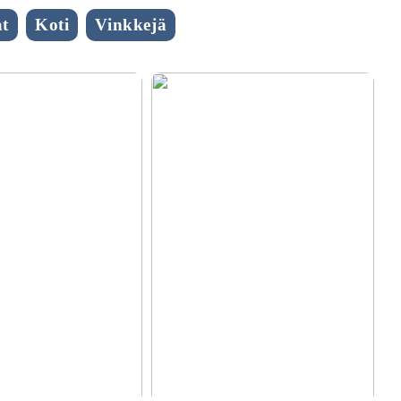
t
Koti
Vinkkejä