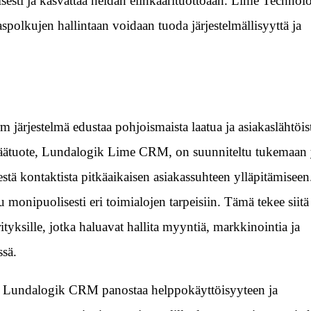
eisesti ja kasvattaa heidän elinkaarituottoaan. Lime Technolo
aspolkujen hallintaan voidaan tuoda järjestelmällisyyttä ja
järjestelmä edustaa pohjoismaista laatua ja asiakaslähtöis
päätuote, Lundalogik Lime CRM, on suunniteltu tukemaan 
stä kontaktista pitkäaikaisen asiakassuhteen ylläpitämisee
 monipuolisesti eri toimialojen tarpeisiin. Tämä tekee siitä
ityksille, jotka haluavat hallita myyntiä, markkinointia ja
ssä.
 Lundalogik CRM panostaa helppokäyttöisyyteen ja