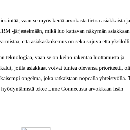
stintää, vaan se myös kerää arvokasta tietoa asiakkaista j
 CRM -järjestelmään, mikä luo kattavan näkymän asiakkaan
varmistaa, että asiakaskokemus on sekä sujuva että yksilöll
än teknologiaa, vaan se on keino rakentaa luottamusta ja
alut, joilla asiakkaat voivat tuntea olevansa prioriteetti, ol
kaisempi ongelma, joka ratkaistaan nopealla yhteistyöllä.
an hyödyntämistä tekee Lime Connectista arvokkaan lisän