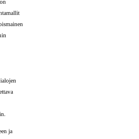
don
ntamallit
joismainen
uin
ialojen
ettava
in.
een ja