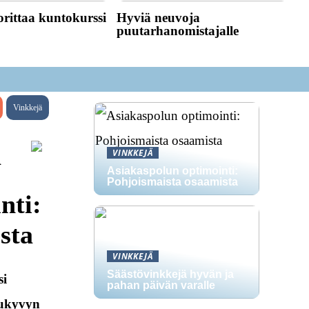
rittaa kuntokurssi
Hyviä neuvoja
puutarhanomistajalle
Vinkkejä
a
VINKKEJÄ
Asiakaspolun optimointi:
Pohjoismaista osaamista
nti:
sta
VINKKEJÄ
Säästövinkkejä hyvän ja
si
pahan päivän varalle
ilukyvyn