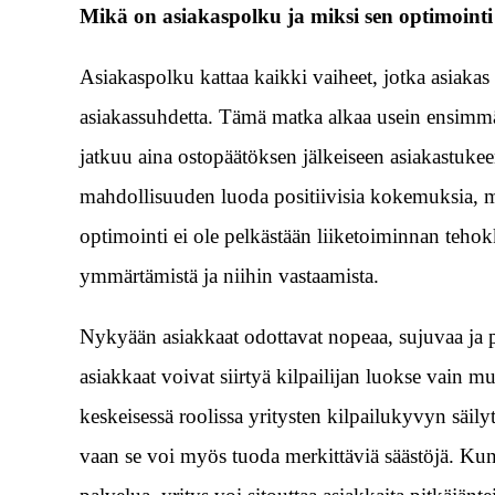
Mikä on asiakaspolku ja miksi sen optimointi
Asiakaspolku kattaa kaikki vaiheet, jotka asiakas
asiakassuhdetta. Tämä matka alkaa usein ensimmäi
jatkuu aina ostopäätöksen jälkeiseen asiakastukee
mahdollisuuden luoda positiivisia kokemuksia, mu
optimointi ei ole pelkästään liiketoiminnan teho
ymmärtämistä ja niihin vastaamista.
Nykyään asiakkaat odottavat nopeaa, sujuvaa ja p
asiakkaat voivat siirtyä kilpailijan luokse vain 
keskeisessä roolissa yritysten kilpailukyvyn säily
vaan se voi myös tuoda merkittäviä säästöjä. Kun