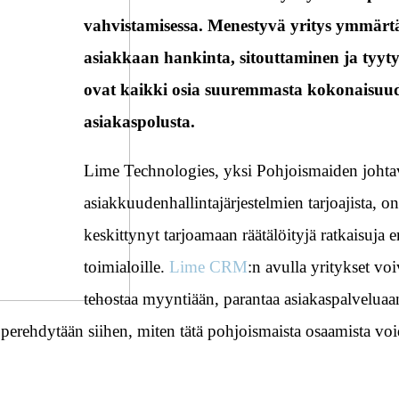
vahvistamisessa. Menestyvä yritys ymmärtä
asiakkaan hankinta, sitouttaminen ja tyyt
ovat kaikki osia suuremmasta kokonaisuud
asiakaspolusta.
Lime Technologies, yksi Pohjoismaiden johtav
asiakkuudenhallintajärjestelmien tarjoajista, on
keskittynyt tarjoamaan räätälöityjä ratkaisuja e
toimialoille.
Lime CRM
:n avulla yritykset voi
tehostaa myyntiään, parantaa asiakaspalveluaa
 perehdytään siihen, miten tätä pohjoismaista osaamista vo