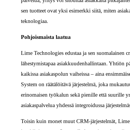
palvelua, yritys voi sitouttaa asiakkaita pitkäjänt
sen tuotteet ovat yksi esimerkki siitä, miten asiak
teknologiaa.
Pohjoismaista laatua
Lime Technologies edustaa ja sen suomalainen crm 
lähestymistapaa asiakkuudenhallintaan. Yhtiön 
kaikissa asiakaspolun vaiheissa – aina ensimmäise
System on räätälöitävä järjestelmä, joka mukautuu
erinomaisen työkalun sekä pienille että suurille yr
asiakaspalvelua yhdessä integroidussa järjestelmä
Toisin kuin monet muut CRM-järjestelmät, Lime