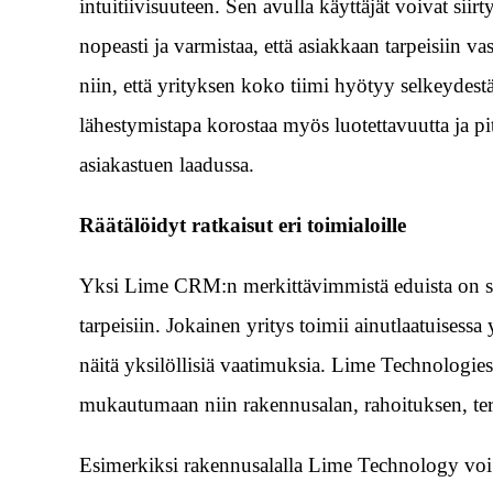
intuitiivisuuteen. Sen avulla käyttäjät voivat siirt
nopeasti ja varmistaa, että asiakkaan tarpeisiin v
niin, että yrityksen koko tiimi hyötyy selkeydes
lähestymistapa korostaa myös luotettavuutta ja pi
asiakastuen laadussa.
Räätälöidyt ratkaisut eri toimialoille
Yksi Lime CRM:n merkittävimmistä eduista on sen 
tarpeisiin. Jokainen yritys toimii ainutlaatuisessa
näitä yksilöllisiä vaatimuksia. Lime Technologies
mukautumaan niin rakennusalan, rahoituksen, te
Esimerkiksi rakennusalalla Lime Technology voi t