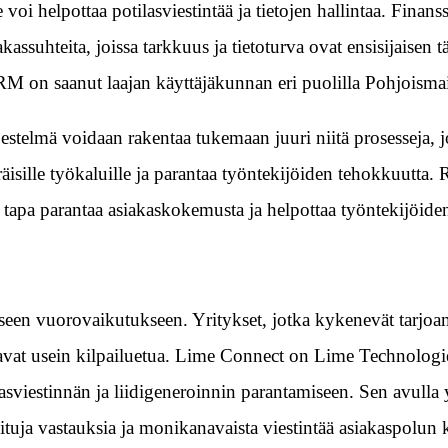
voi helpottaa potilasviestintää ja tietojen hallintaa. Finanss
assuhteita, joissa tarkkuus ja tietoturva ovat ensisijaisen tä
 on saanut laajan käyttäjäkunnan eri puolilla Pohjoismai
jestelmä voidaan rakentaa tukemaan juuri niitä prosesseja, jo
isille työkaluille ja parantaa työntekijöiden tehokkuutta. 
 tapa parantaa asiakaskokemusta ja helpottaa työntekijöide
seen vuorovaikutukseen. Yritykset, jotka kykenevät tarjo
ttavat usein kilpailuetua. Lime Connect on Lime Technologi
kasviestinnän ja liidigeneroinnin parantamiseen. Sen avulla 
tuja vastauksia ja monikanavaista viestintää asiakaspolun 