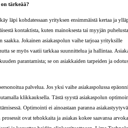
 on tärkeää?
 käy läpi kohdatessaan yrityksen ensimmäistä kertaa ja yllä
sestä kontaktista, kuten mainoksesta tai myyjän puhelusta
n saakka. Jokainen asiakaspolun vaihe tarjoaa yrityksille
tta se myös vaatii tarkkaa suunnittelua ja hallintaa. Asia
kkuuden parantamista; se on asiakkaiden tarpeiden ja odotu
ersonoitua palvelua. Jos yksi vaihe asiakaspolussa epäonn
muutamalla klikkauksella. Tästä syystä asiakaspolun optimoi
ttämisessä. Optimointi ei ainoastaan paranna asiakastyytyvä
 prosessit ovat tehokkaita ja asiakas kokee saavansa arvoka