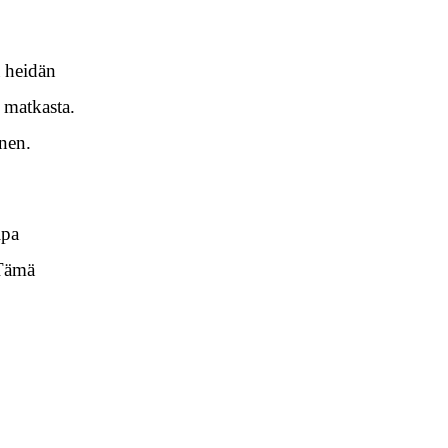
a heidän
 matkasta.
inen.
ipa
 Tämä