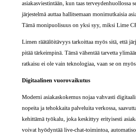
asiakasviestintään, kun taas terveydenhuollossa se 
järjestelmä auttaa hallitsemaan monimutkaisia asiak
Tämä monipuolisuus on yksi syy, miksi Lime CRM
Limen räätälöitävyys tarkoittaa myös sitä, että jär
pitää tärkeimpinä. Tämä vähentää tarvetta ylimäärä
ratkaisu ei ole vain teknologiaa, vaan se on myös
Digitaalinen vuorovaikutus
Moderni asiakaskokemus nojaa vahvasti digitaali
nopeita ja tehokkaita palveluita verkossa, saavu
kehittämä työkalu, joka keskittyy erityisesti asia
voivat hyödyntää live-chat-toimintoa, automatisoi