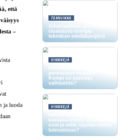
ä, että
TEKNIIKKA
yväisyys
Adiabaattinen prosessi:
esta –
Uusiutuva energia
tekniikan edelläkävijänä
ista
VINKKEJÄ
Nikotiinipussit vs.
perinteinen nuuska:
Kumpi on parempi
ri
vaihtoehto?
vat
n ja luoda
VINKKEJÄ
Nikotiinipussit ovat
idaan
kasvava trendi: mitä ne
ovat ja miltä näyttää niiden
tulevaisuus?