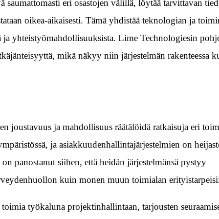
yä saumattomasti eri osastojen välillä, löytää tarvittavan tie
astataan oikea-aikaisesti. Tämä yhdistää teknologian ja toimi
tä ja yhteistyömahdollisuuksista. Lime Technologiesin poh
tkäjänteisyyttä, mikä näkyy niin järjestelmän rakenteessa k
joustavuus ja mahdollisuus räätälöidä ratkaisuja eri toim
 ympäristössä, ja asiakkuudenhallintajärjestelmien on heijast
 on panostanut siihen, että heidän järjestelmänsä pystyy
rveydenhuollon kuin monen muun toimialan erityistarpeisi
oimia työkaluna projektinhallintaan, tarjousten seuraamis