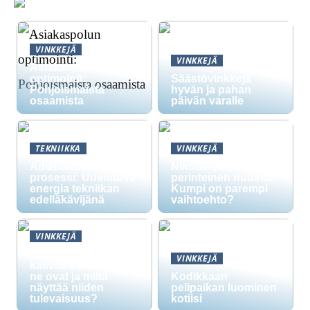
VINKKEJÄ
VINKKEJÄ
Asiakaspolun
optimointi:
Säästövinkkejä
Pohjoismaista
hyvän ja pahan
osaamista
päivän varalle
TEKNIIKKA
VINKKEJÄ
Adiabaattinen
Nikotiinipussit vs.
prosessi: Uusiutuva
perinteinen nuuska:
energia tekniikan
Kumpi on parempi
edelläkävijänä
vaihtoehto?
VINKKEJÄ
Nikotiinipussit ovat
VINKKEJÄ
kasvava trendi: mitä
ne ovat ja miltä
Kodikkaan
näyttää niiden
pelipaikan luominen
tulevaisuus?
kotiisi