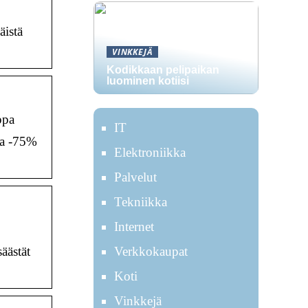
äistä
VINKKEJÄ
Kodikkaan pelipaikan
luominen kotiisi
ppa
IT
pa -75%
Elektroniikka
Palvelut
Tekniikka
Internet
äästät
Verkkokaupat
Koti
Vinkkejä