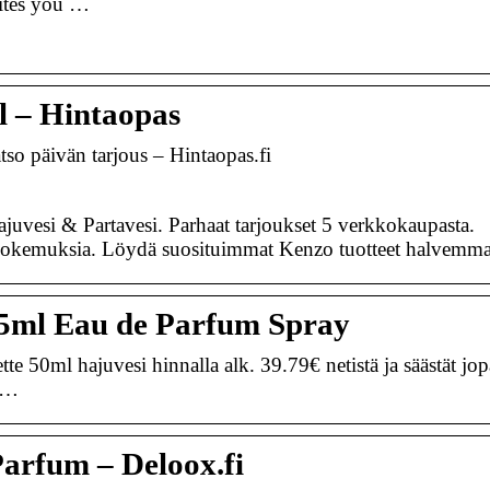
ites you …
 – Hintaopas
so päivän tarjous – Hintaopas.fi
uvesi & Partavesi. Parhaat tarjoukset 5 verkkokaupasta.
a kokemuksia. Löydä suosituimmat Kenzo tuotteet halvemma
5ml Eau de Parfum Spray
50ml hajuvesi hinnalla alk. 39.79€ netistä ja säästät jo
ä …
arfum – Deloox.fi