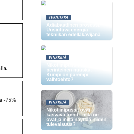
TEKNIIKKA
Adiabaattinen prosessi:
Uusiutuva energia
tekniikan edelläkävijänä
VINKKEJÄ
Nikotiinipussit vs.
lla.
perinteinen nuuska:
Kumpi on parempi
vaihtoehto?
pa -75%
VINKKEJÄ
Nikotiinipussit ovat
kasvava trendi: mitä ne
ovat ja miltä näyttää niiden
tulevaisuus?