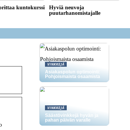
rittaa kuntokurssi
Hyviä neuvoja
puutarhanomistajalle
VINKKEJÄ
Asiakaspolun optimointi:
Pohjoismaista osaamista
VINKKEJÄ
Säästövinkkejä hyvän ja
pahan päivän varalle
o