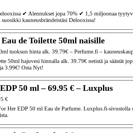
elooxissa ✔ Alennukset jopa 70% ✔ 1,5 miljoonaa tyytyv
s suosikki kauneusbrändeistäsi Delooxissa!
u de Toilette 50ml naisille
l tuoksun hinta alk. 39.79€ – Perfume.fi – kauneuskau
50ml hajuvesi hinnalla alk. 39.79€ netistä ja säästät jo
ja 3.99€! Osta Nyt!
EDP 50 ml – 69.95 € – Luxplus
95 €
r Her EDP 50 ml Eau de Parfume. Luxplus.fi-sivustolla s
sta.