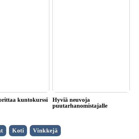
rittaa kuntokurssi
Hyviä neuvoja
puutarhanomistajalle
t
Koti
Vinkkejä