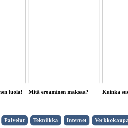
hen luola!
Mitä eroaminen maksaa?
Kuinka suo
Palvelut
Tekniikka
Internet
Verkkokaupa