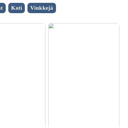
t
Koti
Vinkkejä