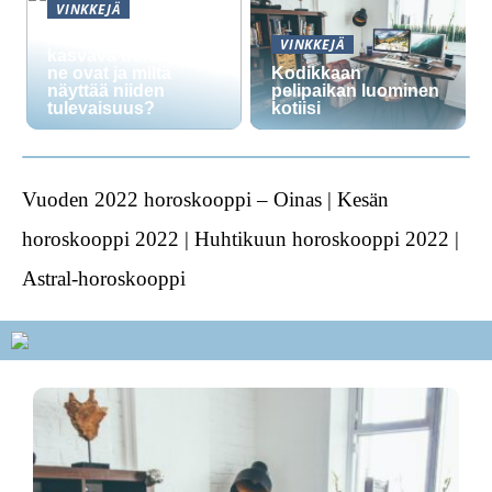
VINKKEJÄ
Nikotiinipussit ovat
VINKKEJÄ
kasvava trendi: mitä
ne ovat ja miltä
Kodikkaan
näyttää niiden
pelipaikan luominen
tulevaisuus?
kotiisi
Vuoden 2022 horoskooppi – Oinas | Kesän
horoskooppi 2022 | Huhtikuun horoskooppi 2022 |
Astral-horoskooppi