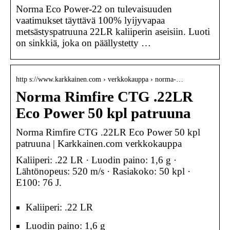
Norma Eco Power-22 on tulevaisuuden
vaatimukset täyttävä 100% lyijyvapaa
metsästyspatruuna 22LR kaliiperin aseisiin. Luoti
on sinkkiä, joka on päällystetty …
http s://www.karkkainen.com › verkkokauppa › norma-…
Norma Rimfire CTG .22LR
Eco Power 50 kpl patruuna
Norma Rimfire CTG .22LR Eco Power 50 kpl
patruuna | Karkkainen.com verkkokauppa
Kaliiperi: .22 LR · Luodin paino: 1,6 g ·
Lähtönopeus: 520 m/s · Rasiakoko: 50 kpl ·
E100: 76 J.
Kaliiperi: .22 LR
Luodin paino: 1,6 g