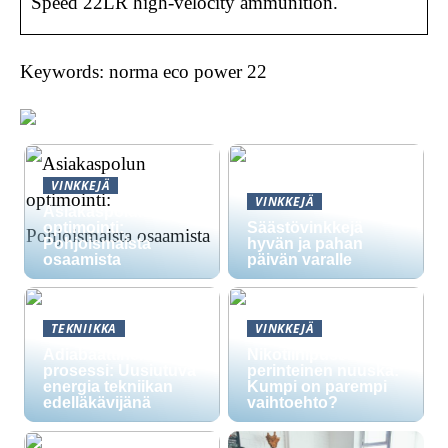
Speed 22LR high-velocity ammunition.
Keywords: norma eco power 22
VINKKEJÄ
VINKKEJÄ
Asiakaspolun
optimointi:
Säästövinkkejä
Pohjoismaista
hyvän ja pahan
osaamista
päivän varalle
TEKNIIKKA
VINKKEJÄ
Adiabaattinen
Nikotiinipussit vs.
prosessi: Uusiutuva
perinteinen nuuska:
energia tekniikan
Kumpi on parempi
edelläkävijänä
vaihtoehto?