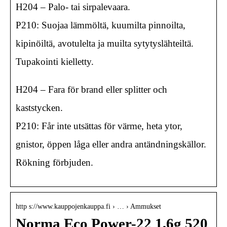
H204 – Palo- tai sirpalevaara.
P210: Suojaa lämmöltä, kuumilta pinnoilta,
kipinöiltä, avotulelta ja muilta sytytyslähteiltä.
Tupakointi kielletty.
H204 – Fara för brand eller splitter och
kaststycken.
P210: Får inte utsättas för värme, heta ytor,
gnistor, öppen låga eller andra antändningskällor.
Rökning förbjuden.
http s://www.kauppojenkauppa.fi › … › Ammukset
Norma Eco Power-22 1,6g 520