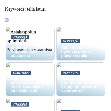
Keywords: telia laturi
VINKKEJÄ
VINKKEJÄ
Asiakaspolun
optimointi:
Säästövinkkejä
Pohjoismaista
hyvän ja pahan
osaamista
päivän varalle
TEKNIIKKA
VINKKEJÄ
Adiabaattinen
Nikotiinipussit vs.
prosessi: Uusiutuva
perinteinen nuuska:
energia tekniikan
Kumpi on parempi
edelläkävijänä
vaihtoehto?
VINKKEJÄ
Nikotiinipussit ovat