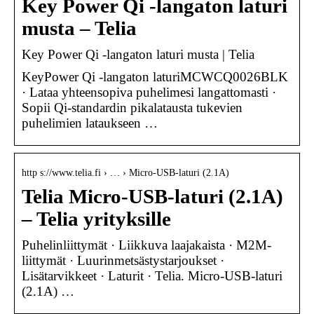
Key Power Qi -langaton laturi
musta – Telia
Key Power Qi -langaton laturi musta | Telia
KeyPower Qi -langaton laturiMCWCQ0026BLK
· Lataa yhteensopiva puhelimesi langattomasti ·
Sopii Qi-standardin pikalatausta tukevien
puhelimien lataukseen …
http s://www.telia.fi › … › Micro-USB-laturi (2.1A)
Telia Micro-USB-laturi (2.1A)
– Telia yrityksille
Puhelinliittymät · Liikkuva laajakaista · M2M-
liittymät · Luurinmetsästystarjoukset ·
Lisätarvikkeet · Laturit · Telia. Micro-USB-laturi
(2.1A) …