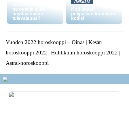
VINKKEJÄ
kasvava trendi: mitä
ne ovat ja miltä
Kodikkaan
näyttää niiden
pelipaikan luominen
tulevaisuus?
kotiisi
Vuoden 2022 horoskooppi – Oinas | Kesän
horoskooppi 2022 | Huhtikuun horoskooppi 2022 |
Astral-horoskooppi