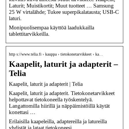
Laturit; Muistikortit; Muut tuotteet … Samsung
25 W virtalähde; Tukee superpikalatausta; USB-C
laturi.
Monipuolisempaa käyttöä laadukkailla
tablettitarvikkeilla.
http s://www.telia.fi › kauppa › tietokonetarvikkeet › ka…
Kaapelit, laturit ja adapterit –
Telia
Kaapelit, laturit ja adapterit | Telia
Kaapelit, laturit ja adapterit. Tietokonetarvikkeet
helpottavat tietokoneella työskentelyä.
Langattomilla hiirillä ja näppäimistöillä käytät
konettasi …
Erilaisilla kaapeleilla, adaptereilla ja latureilla
yhdistät ja lataat tietokoneesi.