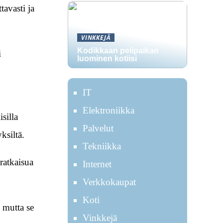
tavasti ja
VINKKEJÄ
Kodikkaan pelipaikan
i
luominen kotiisi
IT
Elektroniikka
silla
Palvelut
ksiltä.
Tekniikka
ratkaisua
Internet
Verkkokaupat
Koti
 mutta se
Vinkkejä