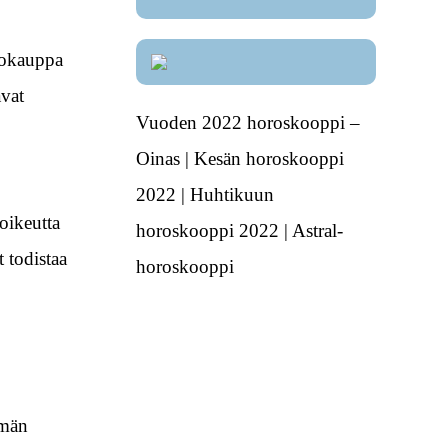
kkokauppa
avat
Vuoden 2022 horoskooppi –
Oinas | Kesän horoskooppi
2022 | Huhtikuun
ooikeutta
horoskooppi 2022 | Astral-
 todistaa
horoskooppi
ämän