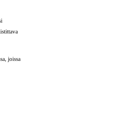
i
stittava
a, joissa