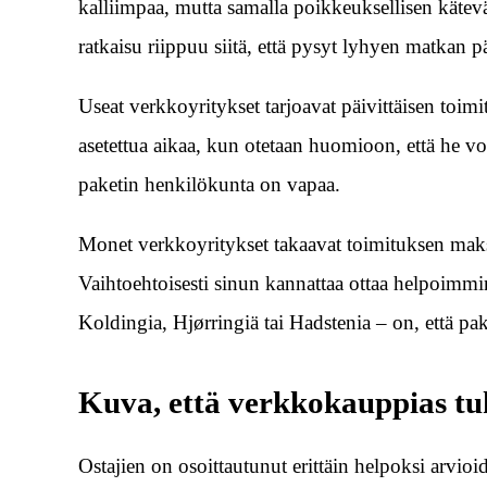
kalliimpaa, mutta samalla poikkeuksellisen kätevä
ratkaisu riippuu siitä, että pysyt lyhyen matkan
Useat verkkoyritykset tarjoavat päivittäisen toimi
asetettua aikaa, kun otetaan huomioon, että he vo
paketin henkilökunta on vapaa.
Monet verkkoyritykset takaavat toimituksen maksu
Vaihtoehtoisesti sinun kannattaa ottaa helpoimmin 
Koldingia, Hjørringiä tai Hadstenia – on, että pak
Kuva, että verkkokauppias tu
Ostajien on osoittautunut erittäin helpoksi arvioid