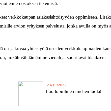
viot ennen ostoksen tekemistä.
keet verkkokaupan asiakaslähtöisyyden oppimiseen. Lisäks
misille arvion yrityksen palvelusta, jonka avulla on myös ai
ä on jatkuvaa yhteistyötä useiden verkkokauppiaiden kanss
n, mikäli välittämämme vierailijat suorittavat tilauksen.
23/10/2022
Luo lopullinen miehen luola!