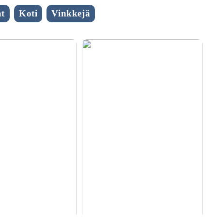
t
Koti
Vinkkejä