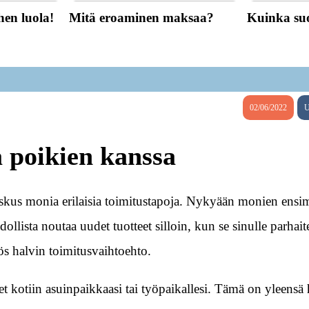
hen luola!
Mitä eroaminen maksaa?
Kuinka suo
02/06/2022
U
dä poikien kanssa
skus monia erilaisia toimitustapoja. Nykyään monien ens
ollista noutaa uudet tuotteet silloin, kun se sinulle parhait
ös halvin toimitusvaihtoehto.
et kotiin asuinpaikkaasi tai työpaikallesi. Tämä on yleensä