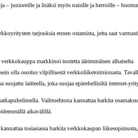
 – junioreille ja lisäksi myös naisille ja herroille – huomat
kkoyritysten tarjouksia ennen ostamista, jotta saat varmast
kun verkkokauppa markkinoi tuotetta äärimmäisen alhaiselta
ein olla osoitus vilpillisestä verkkoliiketoiminnasta. Tavalli
uojattu laitteella, joka suojaa epärehellisiltä internet-yrity
atkapuhelimella. Vaihtoehtona kannattaa harkita osamaksu
pidemmällä aikavälillä.
annattaa tosiasiassa harkita verkkokaupan liikesopimusta,