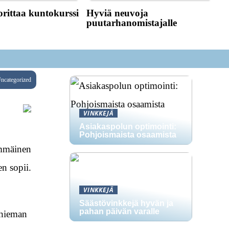
rittaa kuntokurssi
Hyviä neuvoja
puutarhanomistajalle
ncategorized
VINKKEJÄ
Asiakaspolun optimointi:
Pohjoismaista osaamista
immäinen
en sopii.
VINKKEJÄ
Säästövinkkejä hyvän ja
pahan päivän varalle
 hieman