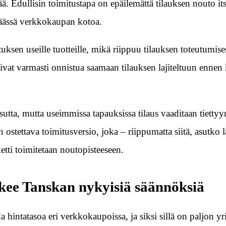
ä. Edullisin toimitustapa on epäilemättä tilauksen nouto it
 päässä verkkokaupan kotoa.
tuksen useille tuotteille, mikä riippuu tilauksen toteutumis
ivat varmasti onnistua saamaan tilauksen lajiteltuun ennen
tta, mutta useimmissa tapauksissa tilaus vaaditaan tiettyy
ostettava toimitusversio, joka – riippumatta siitä, asutko l
etti toimitetaan noutopisteeseen.
kee Tanskan nykyisiä säännöksiä
a hintatasoa eri verkkokaupoissa, ja siksi sillä on paljon yr