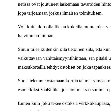
netissä ovat joutuneet laskemaan tavaroiden hintoja
jopa tarjoamaan joskus ilmaisen toimituksen.
Voit kuitenkin olla fiksua kokeilla muutamien ver
halvimman hinnan.
Sinun tulee kuitenkin olla tietoinen siitä, että 
vaikuttavaan vähittäismyyntihintaan, sen pitäisi us
maksukorteilla tehdyt ostokset on joka tapauksessa s
Suosittelemme ostamaan korttia tai maksamaan m
esimerkiksi ViaBilliltä, jos aiot maksaa summan 
Ennen kuin joku tekee ostoksia verkkokaupassa, k