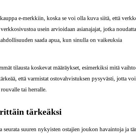
kauppa e-merkkiin, koska se voi olla kuva siitä, että ver
 verkkosivustoa usein arvioidaan asianajajat, jotka noudatt
mahdollisuuden saada apua, kun sinulla on vaikeuksia
eimmät tilausta koskevat määräykset, esimerkiksi mitä vaiht
rkeää, että varmistat ostovahvistuksen pysyvästi, jotta voit
rouvalle tai herralle.
rittäin tärkeäksi
sia seurata suuren nykyisten ostajien joukon havaintoja ja t