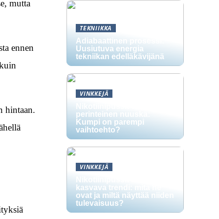
se, mutta
TEKNIIKKA
Adiabaattinen prosessi:
esta ennen
Uusiutuva energia
tekniikan edelläkävijänä
 kuin
VINKKEJÄ
Nikotiinipussit vs.
n hintaan.
perinteinen nuuska:
Kumpi on parempi
ähellä
vaihtoehto?
VINKKEJÄ
Nikotiinipussit ovat
kasvava trendi: mitä ne
ovat ja miltä näyttää niiden
tulevaisuus?
ityksiä