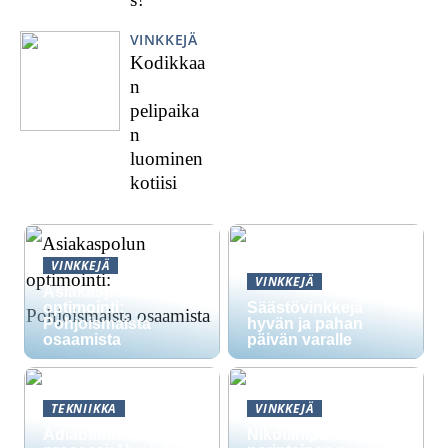
VINKKEJÄ
Kodikkaa
n
pelipaika
n
luominen
kotiisi
VINKKEJÄ
VINKKEJÄ
Asiakaspolun
optimointi:
Säästövinkkejä
Pohjoismaista
hyvän ja pahan
osaamista
päivän varalle
TEKNIIKKA
VINKKEJÄ
Adiabaattinen
Nikotiinipussit vs.