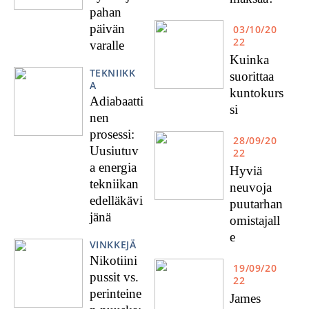
pahan
päivän
03/10/20
22
varalle
Kuinka
TEKNIIKK
suorittaa
A
kuntokurs
Adiabaatti
si
nen
prosessi:
28/09/20
Uusiutuv
22
a energia
Hyviä
tekniikan
neuvoja
edelläkävi
puutarhan
jänä
omistajall
e
VINKKEJÄ
Nikotiini
19/09/20
pussit vs.
22
perinteine
James