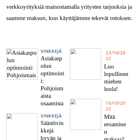
verkkoyrityksiä mainostamalla yritysten tarjouksia ja
saamme maksun, kun käyttäjämme tekevät ostoksen.
VINKKEJÄ
23/10/20
Asiakasp
22
olun
Luo
optimoint
lopullinen
i:
miehen
Pohjoism
luola!
aista
osaamista
15/10/20
22
VINKKEJÄ
Mitä
Säästövin
eroamine
kkejä
n
hyvän ja
maksaa?