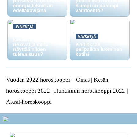
prosessi: Uusiutuva
perinteinen nuuska:
energia tekniikan
Kumpi on parempi
edelläkävijänä
vaihtoehto?
VINKKEJÄ
Nikotiinipussit ovat
VINKKEJÄ
kasvava trendi: mitä
ne ovat ja miltä
Kodikkaan
näyttää niiden
pelipaikan luominen
tulevaisuus?
kotiisi
Vuoden 2022 horoskooppi – Oinas | Kesän
horoskooppi 2022 | Huhtikuun horoskooppi 2022 |
Astral-horoskooppi