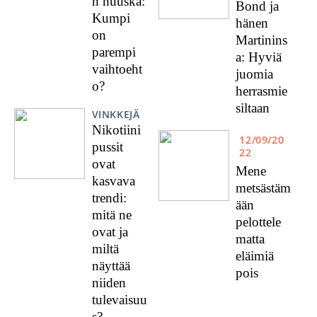
n nuuska:
Bond ja
Kumpi
hänen
on
Martinins
parempi
a: Hyviä
vaihtoeht
juomia
o?
herrasmie
siltaan
VINKKEJÄ
Nikotiini
12/09/20
pussit
22
ovat
Mene
kasvava
metsästäm
trendi:
ään
mitä ne
pelottele
ovat ja
matta
miltä
eläimiä
näyttää
pois
niiden
tulevaisuu
s?