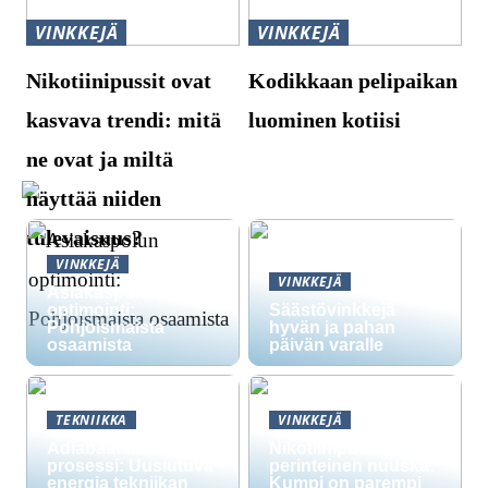
VINKKEJÄ
VINKKEJÄ
Nikotiinipussit ovat
Kodikkaan pelipaikan
kasvava trendi: mitä
luominen kotiisi
ne ovat ja miltä
näyttää niiden
tulevaisuus?
VINKKEJÄ
VINKKEJÄ
Asiakaspolun
optimointi:
Säästövinkkejä
Pohjoismaista
hyvän ja pahan
osaamista
päivän varalle
TEKNIIKKA
VINKKEJÄ
Adiabaattinen
Nikotiinipussit vs.
prosessi: Uusiutuva
perinteinen nuuska:
energia tekniikan
Kumpi on parempi