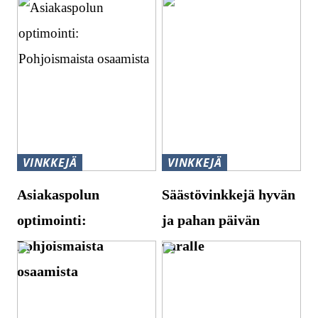
VINKKEJÄ
VINKKEJÄ
Asiakaspolun
Säästövinkkejä hyvän
optimointi:
ja pahan päivän
Pohjoismaista
varalle
osaamista