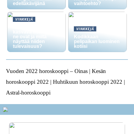
edelläkävijänä
vaihtoehto?
VINKKEJÄ
Nikotiinipussit ovat
VINKKEJÄ
kasvava trendi: mitä
ne ovat ja miltä
Kodikkaan
näyttää niiden
pelipaikan luominen
tulevaisuus?
kotiisi
Vuoden 2022 horoskooppi – Oinas | Kesän
horoskooppi 2022 | Huhtikuun horoskooppi 2022 |
Astral-horoskooppi