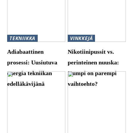
TEKNIIKKA
VINKKEJÄ
Adiabaattinen
Nikotiinipussit vs.
prosessi: Uusiutuva
perinteinen nuuska:
energia tekniikan
Kumpi on parempi
edelläkävijänä
vaihtoehto?