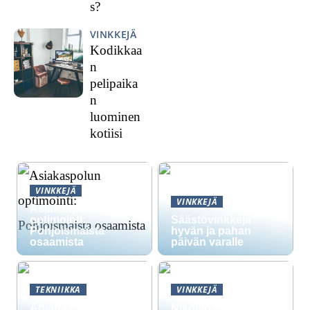
s?
VINKKEJÄ
Kodikkaa
n
pelipaika
n
luominen
kotiisi
VINKKEJÄ
VINKKEJÄ
Asiakaspolun
optimointi:
Säästövinkkejä
Pohjoismaista
hyvän ja pahan
osaamista
päivän varalle
TEKNIIKKA
VINKKEJÄ
Adiabaattinen
Nikotiinipussit vs.