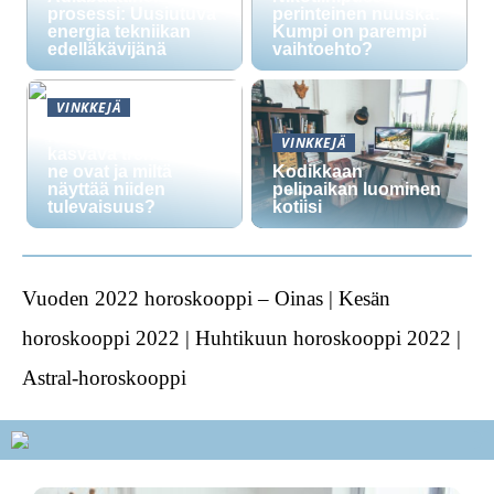
prosessi: Uusiutuva
perinteinen nuuska:
energia tekniikan
Kumpi on parempi
edelläkävijänä
vaihtoehto?
VINKKEJÄ
Nikotiinipussit ovat
VINKKEJÄ
kasvava trendi: mitä
ne ovat ja miltä
Kodikkaan
näyttää niiden
pelipaikan luominen
tulevaisuus?
kotiisi
Vuoden 2022 horoskooppi – Oinas | Kesän
horoskooppi 2022 | Huhtikuun horoskooppi 2022 |
Astral-horoskooppi