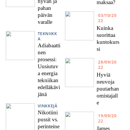
hyvän ja
maksaa?
pahan
päivän
03/10/20
22
varalle
Kuinka
TEKNIIKK
suorittaa
A
kuntokurs
Adiabaatti
si
nen
prosessi:
28/09/20
Uusiutuv
22
a energia
Hyviä
tekniikan
neuvoja
edelläkävi
puutarhan
jänä
omistajall
e
VINKKEJÄ
Nikotiini
19/09/20
pussit vs.
22
perinteine
James