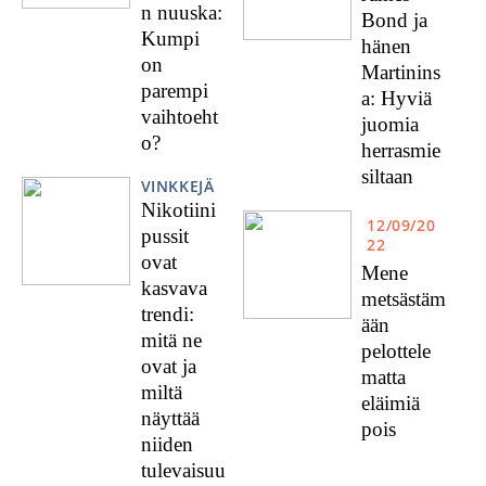
n nuuska:
Bond ja
Kumpi
hänen
on
Martinins
parempi
a: Hyviä
vaihtoeht
juomia
o?
herrasmie
siltaan
VINKKEJÄ
Nikotiini
12/09/20
pussit
22
ovat
Mene
kasvava
metsästäm
trendi:
ään
mitä ne
pelottele
ovat ja
matta
miltä
eläimiä
näyttää
pois
niiden
tulevaisuu