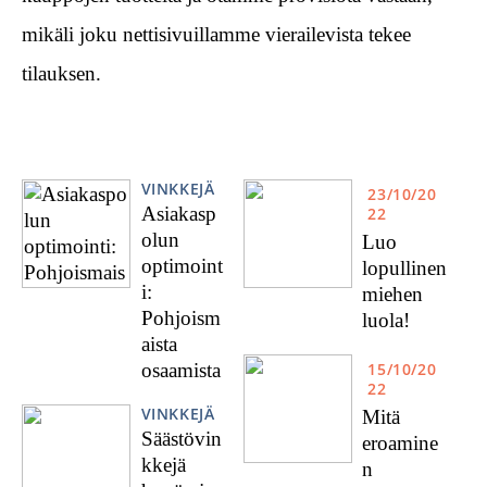
mikäli joku nettisivuillamme vierailevista tekee
tilauksen.
VINKKEJÄ
23/10/20
Asiakasp
22
olun
Luo
optimoint
lopullinen
i:
miehen
Pohjoism
luola!
aista
osaamista
15/10/20
22
VINKKEJÄ
Mitä
Säästövin
eroamine
kkejä
n