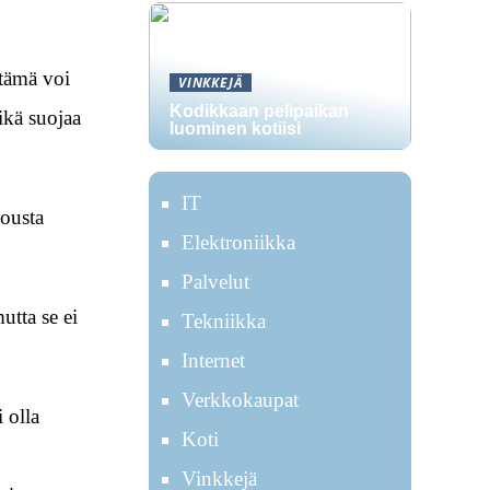
 tämä voi
VINKKEJÄ
Kodikkaan pelipaikan
ikä suojaa
luominen kotiisi
IT
jousta
Elektroniikka
Palvelut
utta se ei
Tekniikka
Internet
Verkkokaupat
 olla
Koti
Vinkkejä