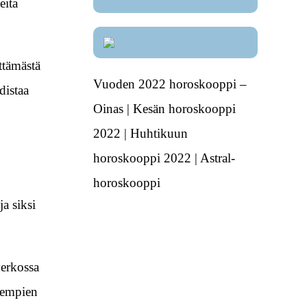
eita
ttämästä
Vuoden 2022 horoskooppi –
distaa
Oinas | Kesän horoskooppi
2022 | Huhtikuun
horoskooppi 2022 | Astral-
horoskooppi
ja siksi
verkossa
aiempien