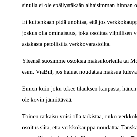
sinulla ei ole epäilystäkään alhaisimman hinnan o
Ei kuitenkaan pidä unohtaa, että jos verkkokaupp
joskus olla ominaisuus, joka osoittaa vilpillisen 
asiakasta petollisilta verkkovarastoilta.
Yleensä suosimme ostoksia maksukorteilla tai Mob
esim. ViaBill, jos haluat noudattaa maksua tuleva
Ennen kuin joku tekee tilauksen kaupasta, hänen 
ole kovin jännittävää.
Toinen ratkaisu voisi olla tarkistaa, onko verkko
osoitus siitä, että verkkokauppa noudattaa Tanska