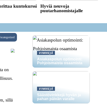
rittaa kuntokurssi
Hyviä neuvoja
puutarhanomistajalle
ncategorized
VINKKEJÄ
Asiakaspolun optimointi:
Pohjoismaista osaamista
ta on
llisuus.
VINKKEJÄ
Säästövinkkejä hyvän ja
pahan päivän varalle
, sillä