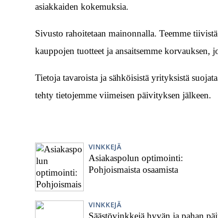
asiakkaiden kokemuksia.
Sivusto rahoitetaan mainonnalla. Teemme tiivist
kauppojen tuotteet ja ansaitsemme korvauksen, jo
Tietoja tavaroista ja sähköisistä yrityksistä suoja
tehty tietojemme viimeisen päivityksen jälkeen.
VINKKEJÄ
Asiakaspolun optimointi:
Pohjoismaista osaamista
VINKKEJÄ
Säästövinkkejä hyvän ja pahan pä