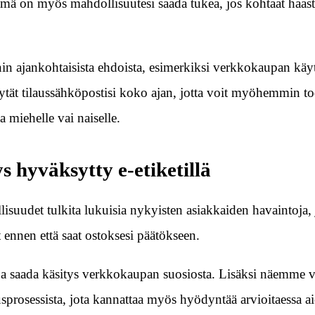
. Tämä on myös mahdollisuutesi saada tukea, jos kohtaat haast
nnin ajankohtaisista ehdoista, esimerkiksi verkkokaupan käy
ilytät tilaussähköpostisi koko ajan, jotta voit myöhemmin to
a miehelle vai naiselle.
s hyväksytty e-etiketillä
lisuudet tulkita lukuisia nykyisten asiakkaiden havaintoja, 
 ennen että saat ostoksesi päätökseen.
ja saada käsitys verkkokaupan suosiosta. Lisäksi näemme 
ausprosessista, jota kannattaa myös hyödyntää arvioitaessa 