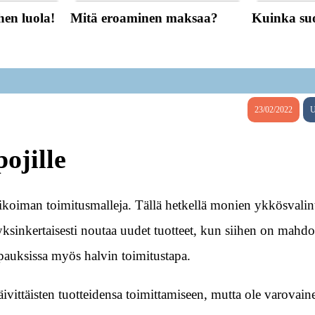
hen luola!
Mitä eroaminen maksaa?
Kuinka suo
23/02/2022
U
ojille
ikoiman toimitusmalleja. Tällä hetkellä monien ykkösvalin
yksinkertaisesti noutaa uudet tuotteet, kun siihen on mahdo
apauksissa myös halvin toimitustapa.
ittäisten tuotteidensa toimittamiseen, mutta ole varovainen