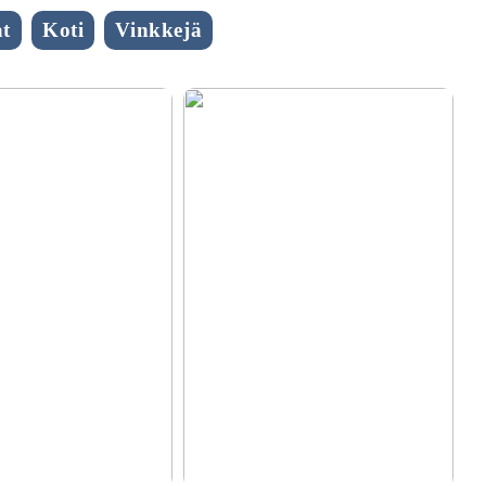
t
Koti
Vinkkejä