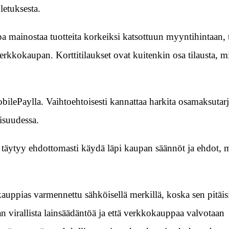
letuksesta.
a mainostaa tuotteita korkeiksi katsottuun myyntihintaan,
verkkokaupan. Korttitilaukset ovat kuitenkin osa tilausta, m
ilePaylla. Vaihtoehtoisesti kannattaa harkita osamaksutar
isuudessa.
täytyy ehdottomasti käydä läpi kaupan säännöt ja ehdot, m
kauppias varmennettu sähköisellä merkillä, koska sen pitäisi
n virallista lainsäädäntöä ja että verkkokauppaa valvotaan