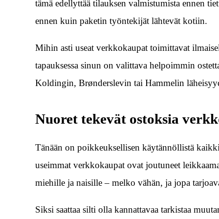
tämä edellyttää tilauksen valmistumista ennen tiett
ennen kuin paketin työntekijät lähtevät kotiin.
Mihin asti useat verkkokaupat toimittavat ilmais
tapauksessa sinun on valittava helpoimmin ostett
Koldingin, Brønderslevin tai Hammelin läheisyyd
Nuoret tekevät ostoksia verk
Tänään on poikkeuksellisen käytännöllistä kaikkie
useimmat verkkokaupat ovat joutuneet leikkaamaan
miehille ja naisille – melko vähän, ja jopa tarjoa
Siksi saattaa silti olla kannattavaa tarkistaa muu