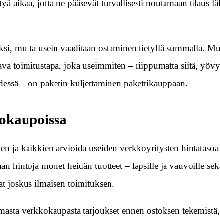
yä aikaa, jotta ne pääsevät turvallisesti noutamaan tilaus lä
eksi, mutta usein vaaditaan ostaminen tietyllä summalla. M
ava toimitustapa, joka useimmiten – riippumatta siitä, yöv
essä – on paketin kuljettaminen pakettikauppaan.
kokaupoissa
n ja kaikkien arvioida useiden verkkoyritysten hintatasoa 
 hintoja monet heidän tuotteet – lapsille ja vauvoille se
vat joskus ilmaisen toimituksen.
tamasta verkkokaupasta tarjoukset ennen ostoksen tekemistä, 