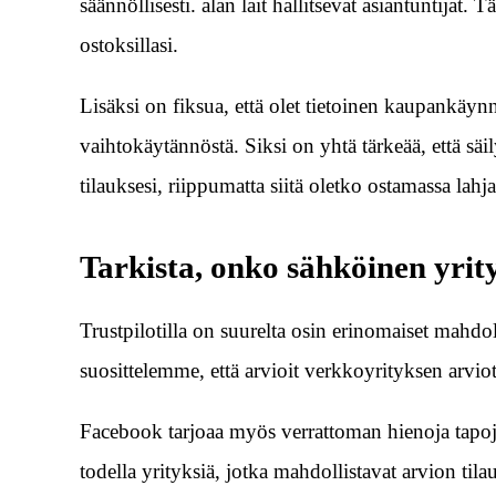
säännöllisesti. alan lait hallitsevat asiantuntijat
ostoksillasi.
Lisäksi on fiksua, että olet tietoinen kaupankäy
vaihtokäytännöstä. Siksi on yhtä tärkeää, että sä
tilauksesi, riippumatta siitä oletko ostamassa lahja
Tarkista, onko sähköinen yrity
Trustpilotilla on suurelta osin erinomaiset mahdol
suosittelemme, että arvioit verkkoyrityksen arviot
Facebook tarjoaa myös verrattoman hienoja tapo
todella yrityksiä, jotka mahdollistavat arvion til