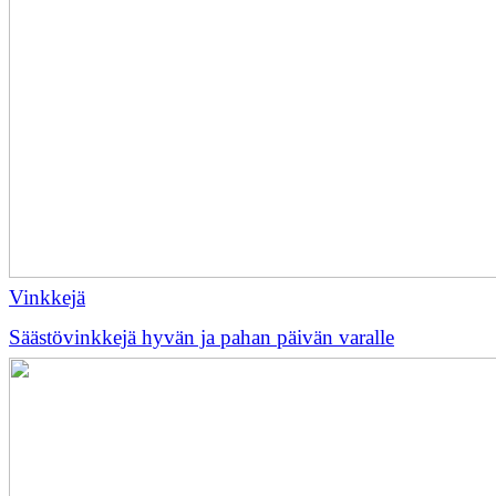
Vinkkejä
Säästövinkkejä hyvän ja pahan päivän varalle