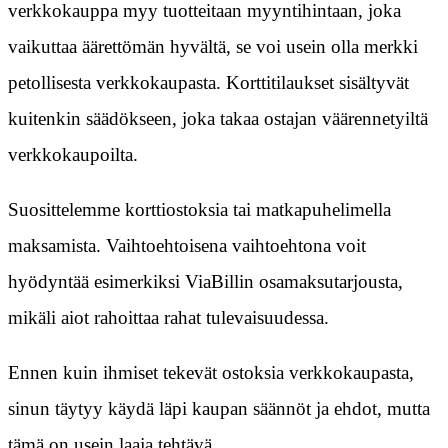
verkkokauppa myy tuotteitaan myyntihintaan, joka
vaikuttaa äärettömän hyvältä, se voi usein olla merkki
petollisesta verkkokaupasta. Korttitilaukset sisältyvät
kuitenkin säädökseen, joka takaa ostajan väärennetyiltä
verkkokaupoilta.
Suosittelemme korttiostoksia tai matkapuhelimella
maksamista. Vaihtoehtoisena vaihtoehtona voit
hyödyntää esimerkiksi ViaBillin osamaksutarjousta,
mikäli aiot rahoittaa rahat tulevaisuudessa.
Ennen kuin ihmiset tekevät ostoksia verkkokaupasta,
sinun täytyy käydä läpi kaupan säännöt ja ehdot, mutta
tämä on usein laaja tehtävä.