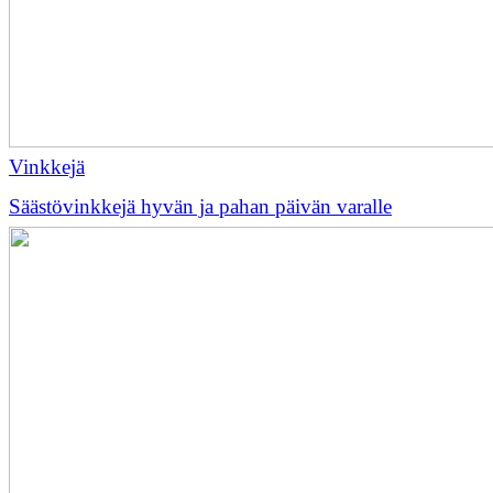
Vinkkejä
Säästövinkkejä hyvän ja pahan päivän varalle