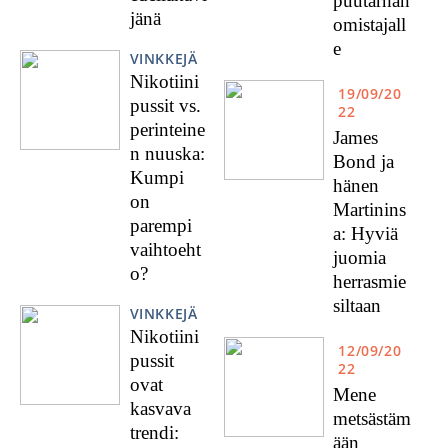
puutarhan
jänä
omistajall
e
VINKKEJÄ
Nikotiini
19/09/20
pussit vs.
22
perinteine
James
n nuuska:
Bond ja
Kumpi
hänen
on
Martinins
parempi
a: Hyviä
vaihtoeht
juomia
o?
herrasmie
siltaan
VINKKEJÄ
Nikotiini
12/09/20
pussit
22
ovat
Mene
kasvava
metsästäm
trendi:
ään