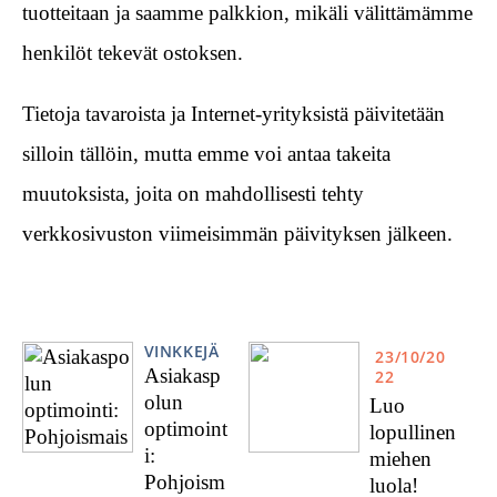
tuotteitaan ja saamme palkkion, mikäli välittämämme
henkilöt tekevät ostoksen.
Tietoja tavaroista ja Internet-yrityksistä päivitetään
silloin tällöin, mutta emme voi antaa takeita
muutoksista, joita on mahdollisesti tehty
verkkosivuston viimeisimmän päivityksen jälkeen.
VINKKEJÄ
23/10/20
Asiakasp
22
olun
Luo
optimoint
lopullinen
i:
miehen
Pohjoism
luola!