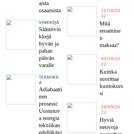
aista
osaamista
15/10/20
22
VINKKEJÄ
Mitä
Säästövin
eroamine
kkejä
n
hyvän ja
maksaa?
pahan
päivän
03/10/20
22
varalle
Kuinka
TEKNIIKK
suorittaa
A
kuntokurs
Adiabaatti
si
nen
prosessi:
28/09/20
Uusiutuv
22
a energia
Hyviä
tekniikan
neuvoja
edelläkävi