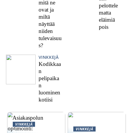
mitä ne
pelottele
ovat ja
matta
miltä
eläimiä
näyttää
pois
niiden
tulevaisuu
s?
VINKKEJÄ
Kodikkaa
n
pelipaika
n
luominen
kotiisi
VINKKEJÄ
VINKKEJÄ
Asiakaspolun