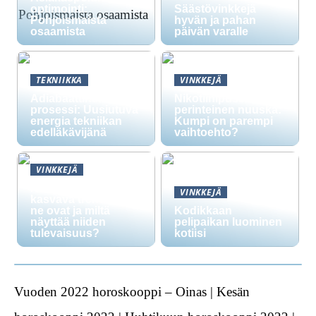
optimointi:
Säästövinkkejä
Pohjoismaista
hyvän ja pahan
osaamista
päivän varalle
TEKNIIKKA
VINKKEJÄ
Adiabaattinen
Nikotiinipussit vs.
prosessi: Uusiutuva
perinteinen nuuska:
energia tekniikan
Kumpi on parempi
edelläkävijänä
vaihtoehto?
VINKKEJÄ
Nikotiinipussit ovat
VINKKEJÄ
kasvava trendi: mitä
ne ovat ja miltä
Kodikkaan
näyttää niiden
pelipaikan luominen
tulevaisuus?
kotiisi
Vuoden 2022 horoskooppi – Oinas | Kesän