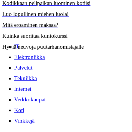
Kodikkaan pelipaikan luominen kotiisi
Luo lopullinen miehen luola!
Mitä eroaminen maksaa?
Kuinka suorittaa kuntokurssi
IT
Hyviä neuvoja puutarhanomistajalle
Elektroniikka
Palvelut
Tekniikka
Internet
Verkkokaupat
Koti
Vinkkejä