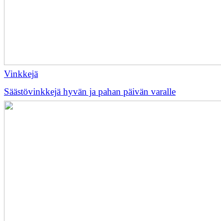
Vinkkejä
Säästövinkkejä hyvän ja pahan päivän varalle