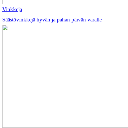
Vinkkejä
Säästövinkkejä hyvän ja pahan päivän varalle