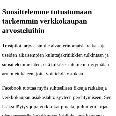
Suosittelemme tutustumaan
tarkemmin verkkokaupan
arvosteluihin
Trustpilot tarjoaa sinulle aivan erinomaisia ratkaisuja
useiden aikaisempien kuluttajakritiikkien tulkintaan ja
suosittelemme täten, että tulkitset internetin myymälän
arviot etukäteen, jotta voit tehdä ostoksia.
Facebook tuottaa myös suhteellisen fiksuja ratkaisuja
verkkokaupan asiakaslähtöisyyteen perehtymiseen. Sen
lisäksi löytyy jopa verkkokauppiaita, joihin voi kirjata
tilausprosessiin kohdistuvan kritiikin, jota kannattaa